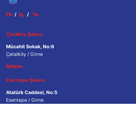
Fb.
/
Ig.
/
Yo.
Çatalköy Şubesi
Mücahit Sokak, No:6
Çatalköy / Girne
İletişim
Esentepe Şubesi
Atatürk Caddesi, No:5
Esentepe / Girne
İletişim
İş Sorgulama