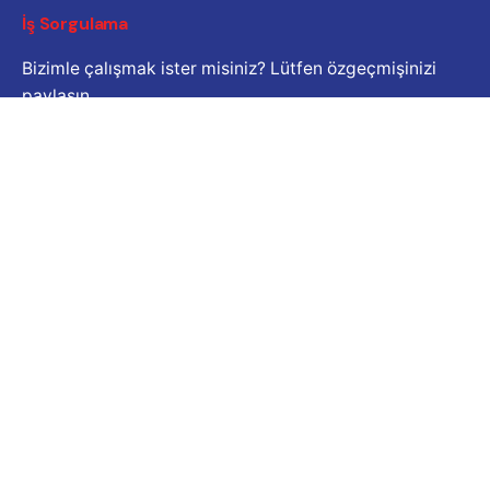
İş Sorgulama
Bizimle çalışmak ister misiniz? Lütfen özgeçmişinizi
paylaşın.
Başvuru e-posta adresi
Kariyer
İş fırsatı mı arıyorsunuz?
Açık Pozisyonlar
© 2024
Çatalköy - Esentepe Belediyesi
. Tüm hakları
saklıdır |
İletişim
Güvenlik
|
Gizlilik ve Çerez Politikası
|
Kullanım Şartları