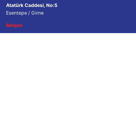
Atatürk Caddesi, No:5
Esentepe / Girne
İletişim
İş Sorgulama
Bizimle çalışmak ister misiniz? Lütfen özgeçmişinizi
paylaşın.
Başvuru e-posta adresi
Kariyer
İş fırsatı mı arıyorsunuz?
Açık Pozisyonlar