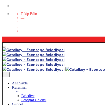
Takip Edin
—
Ana Sayfa
Kurumsal
Belediye
Fotoğraf Galerisi
Güncel