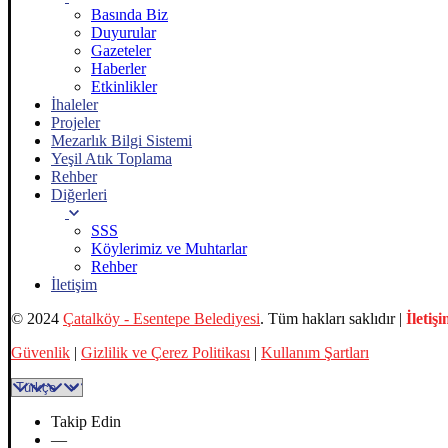
Basında Biz
Duyurular
Gazeteler
Haberler
Etkinlikler
İhaleler
Projeler
Mezarlık Bilgi Sistemi
Yeşil Atık Toplama
Rehber
Diğerleri
SSS
Köylerimiz ve Muhtarlar
Rehber
İletişim
© 2024
Çatalköy - Esentepe Belediyesi
. Tüm hakları saklıdır |
İletiş
Güvenlik
|
Gizlilik ve Çerez Politikası
|
Kullanım Şartları
Takip Edin
—