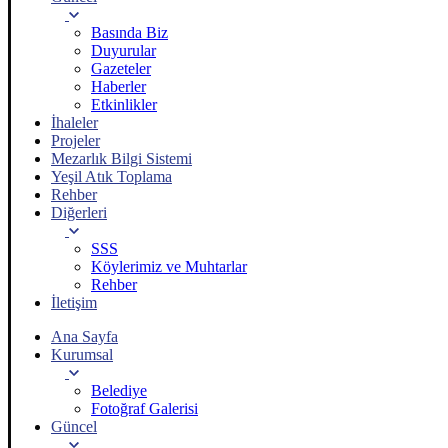
Basında Biz
Duyurular
Gazeteler
Haberler
Etkinlikler
İhaleler
Projeler
Mezarlık Bilgi Sistemi
Yeşil Atık Toplama
Rehber
Diğerleri
SSS
Köylerimiz ve Muhtarlar
Rehber
İletişim
Ana Sayfa
Kurumsal
Belediye
Fotoğraf Galerisi
Güncel