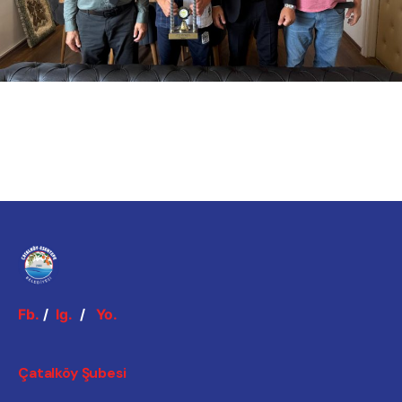
Fb.
/
Ig.
/
Yo.
Çatalköy Şubesi