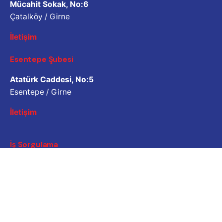
Mücahit Sokak, No:6
Çatalköy / Girne
İletişim
Esentepe Şubesi
Atatürk Caddesi, No:5
Esentepe / Girne
İletişim
İş Sorgulama
Bizimle çalışmak ister misiniz? Lütfen özgeçmişinizi
paylaşın.
Başvuru e-posta adresi
Kariyer