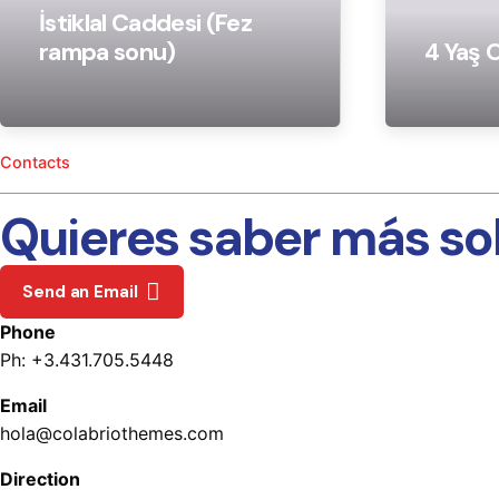
İstiklal Caddesi (Fez
rampa sonu)
4 Yaş 
Contacts
Quieres saber más so
Send an Email
Phone
Ph: +3.431.705.5448
Email
hola@colabriothemes.com
Direction