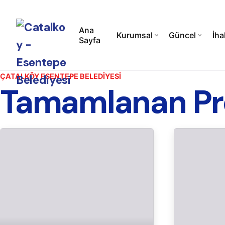
S
k
Ana
i
Kurumsal
Güncel
İha
Sayfa
p
t
o
ÇATALKÖY ESENTEPE BELEDİYESİ
c
Tamamlanan Pro
o
n
t
e
n
t