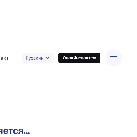
такт
Онлайн-платеж
яется…