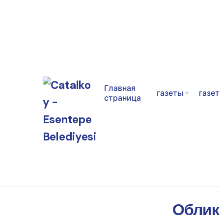
Главная
газеты
газе
страница
Облик