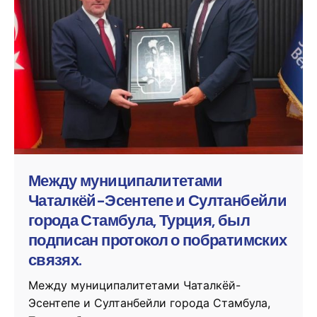
Posted by
murat.sozuak
Между муниципалитетами
Чаталкёй-Эсентепе и Султанбейли
города Стамбула, Турция, был
подписан протокол о побратимских
связях.
Между муниципалитетами Чаталкёй-
Эсентепе и Султанбейли города Стамбула,