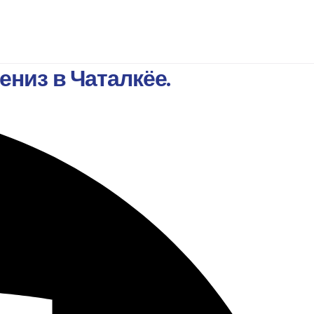
ениз в Чаталкёе.