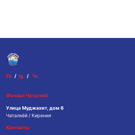
Fb.
/
Ig.
/
Yo.
Филиал Чаталкёй
Улица Муджахит, дом 6
Чаталкёй / Кирения
Контакты