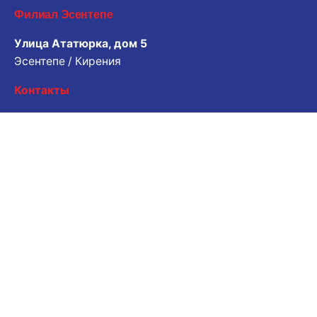
Филиал Эсентепе
Улица Ататюрка, дом 5
Эсентепе / Кирения
Контакты
Запрос о работе
Хотите работать с нами? Пожалуйста, поделитесь
своим резюме.
Электронная почта для заявки
Карьера
Вы ищете возможность трудоустройства?
Открытые вакансии