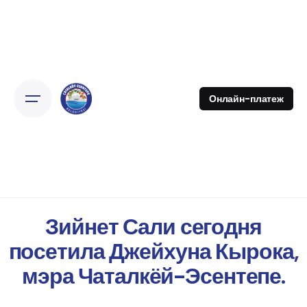
Онлайн-платеж
Зийнет Сали сегодня
посетила Джейхуна Кырока,
мэра Чаталкёй-Эсентепе.