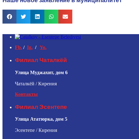
Наше новое заявление в муниципалитет
Fb.
/
Ig.
/
Yo.
Филиал Чаталкёй
Улица Муджахит, дом 6
Чаталкёй / Кирения
Контакты
Филиал Эсентепе
Улица Ататюрка, дом 5
Эсентепе / Кирения