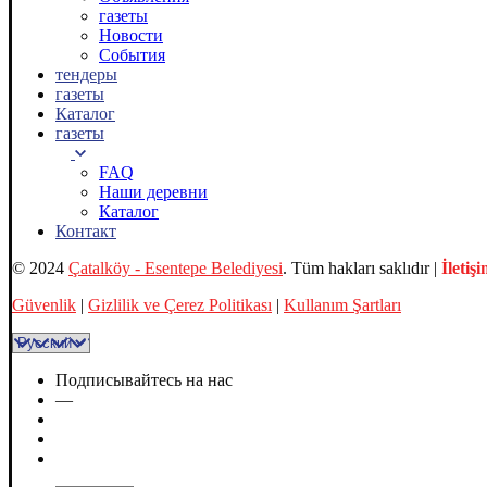
газеты
Новости
События
тендеры
газеты
Каталог
газеты
FAQ
Наши деревни
Каталог
Контакт
© 2024
Çatalköy - Esentepe Belediyesi
. Tüm hakları saklıdır |
İletiş
Güvenlik
|
Gizlilik ve Çerez Politikası
|
Kullanım Şartları
Подписывайтесь на нас
—