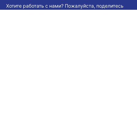
Хотите работать с нами? Пожалуйста, поделитесь
своим резюме.
Электронная почта для заявки
Карьера
Вы ищете возможность трудоустройства?
Открытые вакансии
Подпишитесь на нашу рассылку
© 2024
Çatalköy - Esentepe Belediyesi
. Tüm hakları
saklıdır |
İletişim
Güvenlik
|
Gizlilik ve Çerez Politikası
|
Kullanım Şartları