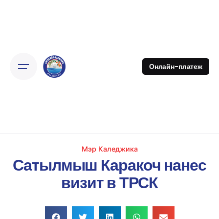
Онлайн-платеж
Мэр Каледжика
Сатылмыш Каракоч нанес
визит в ТРСК