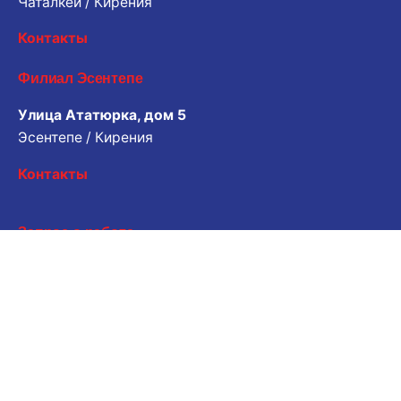
Чаталкёй / Кирения
Контакты
Филиал Эсентепе
Улица Ататюрка, дом 5
Эсентепе / Кирения
Контакты
Запрос о работе
Хотите работать с нами? Пожалуйста, поделитесь
своим резюме.
Электронная почта для заявки
Карьера
Вы ищете возможность трудоустройства?