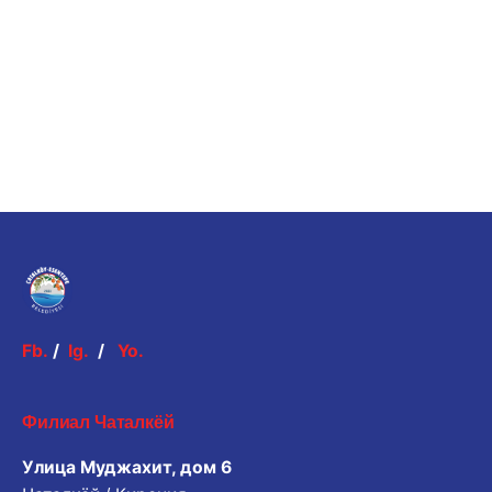
Fb.
/
Ig.
/
Yo.
Филиал Чаталкёй
Улица Муджахит, дом 6