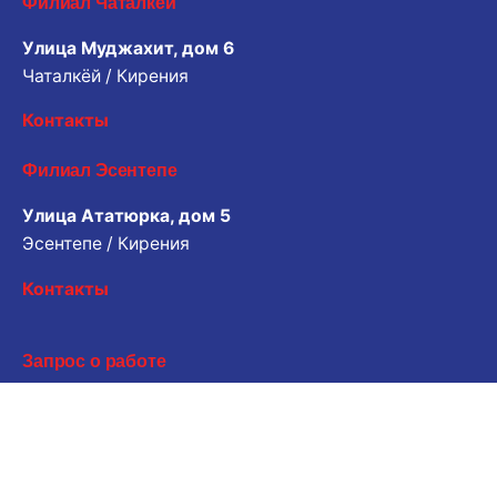
Филиал Чаталкёй
Улица Муджахит, дом 6
Чаталкёй / Кирения
Контакты
Филиал Эсентепе
Улица Ататюрка, дом 5
Эсентепе / Кирения
Контакты
Запрос о работе
Хотите работать с нами? Пожалуйста, поделитесь
своим резюме.
Электронная почта для заявки