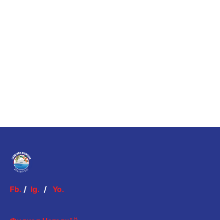
Fb.
/
Ig.
/
Yo.