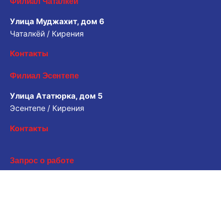
Филиал Чаталкёй
Улица Муджахит, дом 6
Чаталкёй / Кирения
Контакты
Филиал Эсентепе
Улица Ататюрка, дом 5
Эсентепе / Кирения
Контакты
Запрос о работе
Хотите работать с нами? Пожалуйста, поделитесь
своим резюме.
Электронная почта для заявки