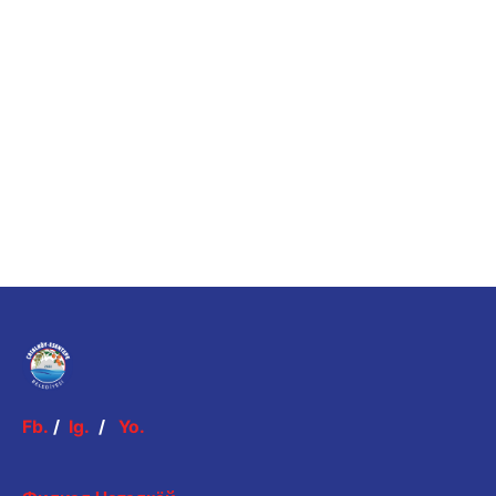
Fb.
/
Ig.
/
Yo.