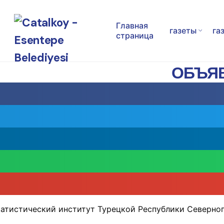
S
k
Главная
газеты
га
i
страница
p
t
ОБЪЯВ
o
c
o
n
t
e
n
t
атистический институт Турецкой Республики Северног