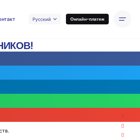
онтакт
Онлайн-платеж
НИКОВ!
ств.