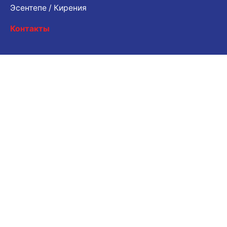
Эсентепе / Кирения
Контакты
Запрос о работе
Хотите работать с нами? Пожалуйста, поделитесь
своим резюме.
Электронная почта для заявки
Карьера
Вы ищете возможность трудоустройства?
Открытые вакансии
Подпишитесь на нашу рассылку