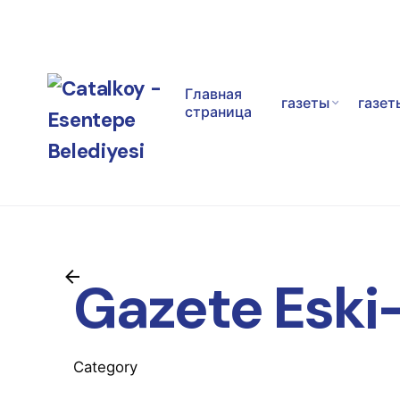
S
k
i
p
Главная
t
газеты
газет
страница
o
c
o
n
t
e
n
t
Gazete Eski
Category