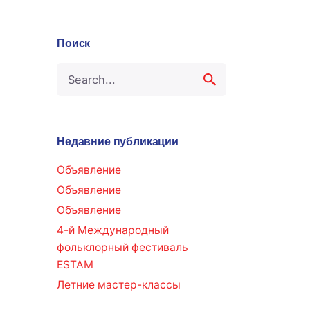
Поиск
S
e
a
r
c
Недавние публикации
h
f
Объявление
o
Объявление
r
Объявление
4-й Международный
фольклорный фестиваль
ESTAM
Летние мастер-классы